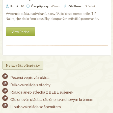
Porcí:
10
Čas přípravy:
40 min.
Obtížnost:
Střední
Výborná roláda, nadýchaná, s osvěžující chutí pomeranče. TIP:
Nakrájejte do krému kousíčky oloupaných měsíčků pomeranče.
View Recipe
Nejnovější příspěvky
Pečená vepřová roláda
Bílková roláda s ořechy
Roláda aneb střecha z BEBE sušenek
Citronová roláda a citróno-tvarohovým krémem
Houbová roláda se špenátem