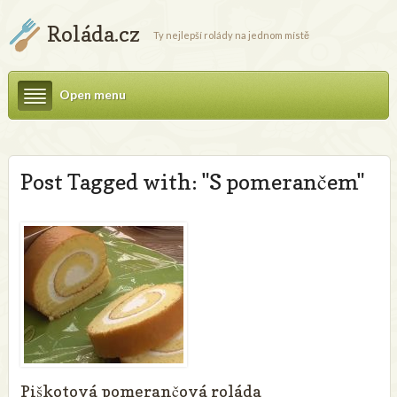
Roláda.cz
Ty nejlepší rolády na jednom místě
Open menu
Post Tagged with: "S pomerančem"
Piškotová pomerančová roláda