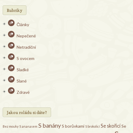
Rubriky
Články
Nepečené
Netradiční
S ovocem
Sladké
Slané
Zdravé
Jakou roládu si dáte?
S banány
Se skořicí
S borůvkami
Se
Bez mouky
S ananasem
S brokolicí