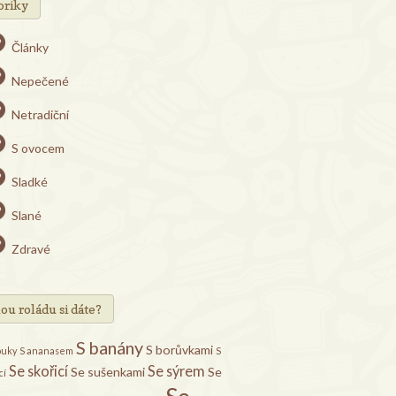
briky
Články
Nepečené
Netradiční
S ovocem
Sladké
Slané
Zdravé
ou roládu si dáte?
S banány
S borůvkami
ouky
S ananasem
S
Se skořicí
Se sýrem
Se sušenkami
Se
cí