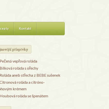
cepty
Kontakt
jnovější příspěvky
Pečená vepřová roláda
Bílková roláda s ořechy
Roláda aneb střecha z BEBE sušenek
Citronová roláda a citróno-
ohovým krémem
Houbová roláda se špenátem