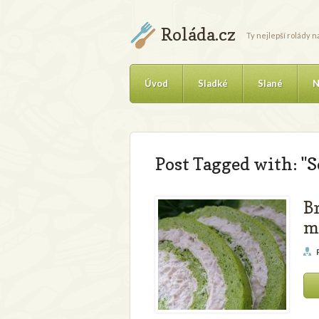
Roláda.cz
Ty nejlepší rolády 
Úvod
Sladké
Slané
N
Post Tagged with: "S
B
m
P