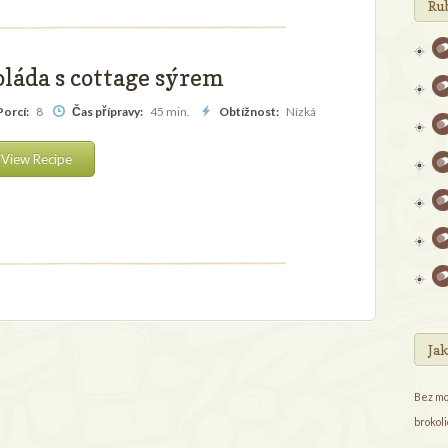
Ru
oláda s cottage sýrem
orcí:
8
Čas přípravy:
45 min.
Obtížnost:
Nízká
View Recipe
Jak
Bez m
brokoli