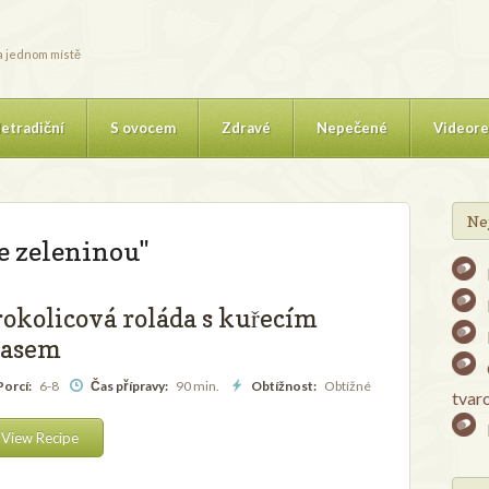
na jednom místě
etradiční
S ovocem
Zdravé
Nepečené
Videore
Ne
e zeleninou"
rokolicová roláda s kuřecím
asem
orcí:
6-8
Čas přípravy:
90 min.
Obtížnost:
Obtížné
tvar
View Recipe