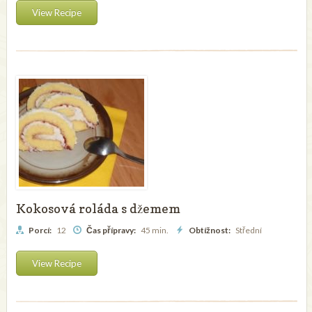
View Recipe
Kokosová roláda s džemem
Porcí:
12
Čas přípravy:
45 min.
Obtížnost:
Střední
View Recipe