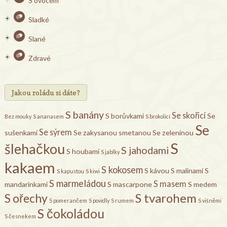
S ovocem
Sladké
Slané
Zdravé
Jakou roládu si dáte?
S banány
Se skořicí
S borůvkami
Se
Bez mouky
S ananasem
S brokolicí
Se
Se sýrem
sušenkami
Se zakysanou smetanou
Se zeleninou
S
šlehačkou
S jahodami
S houbami
S jablky
kakaem
S kokosem
S kávou
S malinami
S
S kapustou
S kiwi
S marmeládou
S masem
mandarinkami
S mascarpone
S medem
S tvarohem
S ořechy
S pomerančem
S povidly
S rumem
S višněmi
S čokoládou
S česnekem