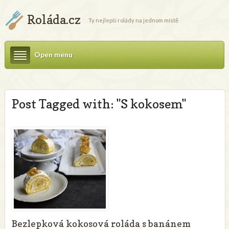
Roláda.cz
Ty nejlepší rolády na jednom místě
Open menu
Post Tagged with: "S kokosem"
Bezlepková kokosová roláda s banánem